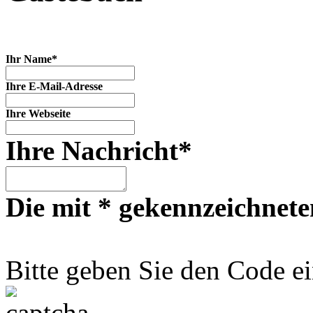
Ihr Name*
Ihre E-Mail-Adresse
Ihre Webseite
Ihre Nachricht*
Die mit * gekennzeichneten
Bitte geben Sie den Code ei