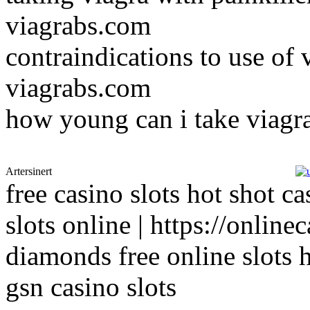
viagrabs.com
contraindications to use of 
viagrabs.com
how young can i take viagr
Artersinert
free casino slots hot shot c
slots online | https://online
diamonds free online slots h
gsn casino slots