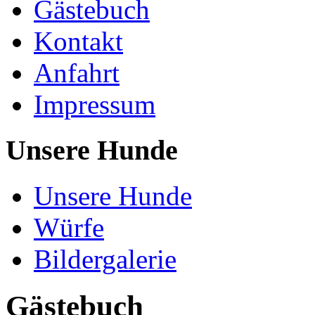
Gästebuch
Kontakt
Anfahrt
Impressum
Unsere Hunde
Unsere Hunde
Würfe
Bildergalerie
Gästebuch