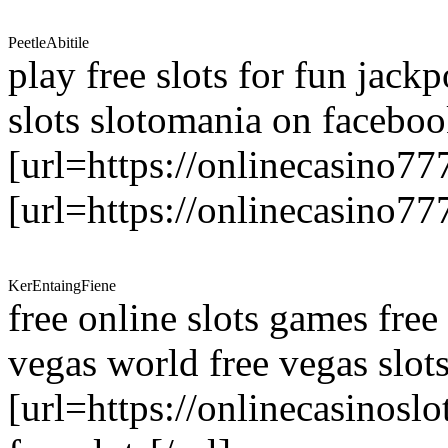
PeetleAbitile
play free slots for fun jackp
slots slotomania on faceboo
[url=https://onlinecasino777
[url=https://onlinecasino777
KerEntaingFiene
free online slots games free
vegas world free vegas slots
[url=https://onlinecasinosl