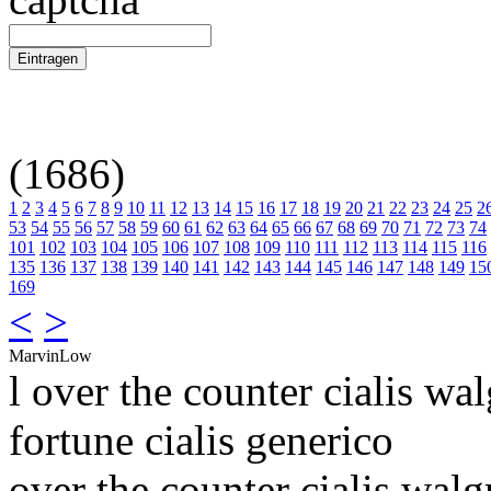
(1686)
1
2
3
4
5
6
7
8
9
10
11
12
13
14
15
16
17
18
19
20
21
22
23
24
25
2
53
54
55
56
57
58
59
60
61
62
63
64
65
66
67
68
69
70
71
72
73
74
101
102
103
104
105
106
107
108
109
110
111
112
113
114
115
116
135
136
137
138
139
140
141
142
143
144
145
146
147
148
149
15
169
<
>
MarvinLow
l over the counter cialis wa
fortune cialis generico
over the counter cialis walg