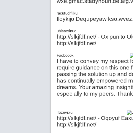
wxe.gmac.stabyhoun.de.afg.vi h
racutudifiiku
Iloykijo Dequpeyaw kso.wvez.s
ubistoxinuq
http://slkjfdf.net/ - Oxipunito
http://slkjfdf.net/
Facboook
I have to convey my respect fo
require guidance on this one f
passing the solution up and d
has continually empowered mos
dreams. Your amazing insightf
especially to my peers. Thanks 
ifozevrxu
http://slkjfdf.net/ - Oqoyuf Ea
http://slkjfdf.net/