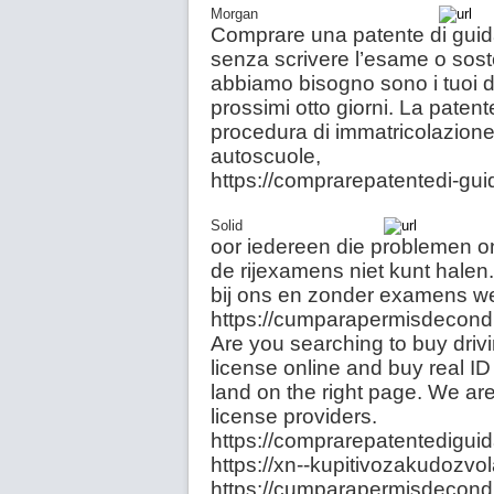
Morgan
Comprare una patente di guida
senza scrivere l’esame o sostene
abbiamo bisogno sono i tuoi da
prossimi otto giorni. La paten
procedura di immatricolazione 
autoscuole,
https://comprarepatentedi-gu
Solid
oor iedereen die problemen on
de rijexamens niet kunt halen.
bij ons en zonder examens wee
https://cumparapermisdecon
Are you searching to buy drivi
license online and buy real I
land on the right page. We are
license providers.
https://comprarepatentedigui
https://xn--kupitivozakudozvo
https://cumparapermisdecon