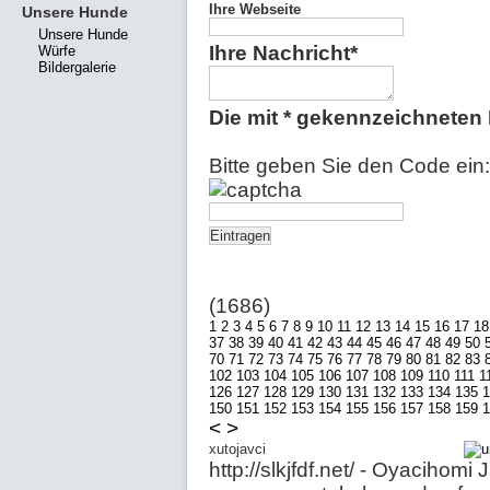
Ihre Webseite
Unsere Hunde
Unsere Hunde
Ihre Nachricht*
Würfe
Bildergalerie
Die mit * gekennzeichneten F
Bitte geben Sie den Code ein:
(1686)
1
2
3
4
5
6
7
8
9
10
11
12
13
14
15
16
17
18
37
38
39
40
41
42
43
44
45
46
47
48
49
50
70
71
72
73
74
75
76
77
78
79
80
81
82
83
102
103
104
105
106
107
108
109
110
111
1
126
127
128
129
130
131
132
133
134
135
1
150
151
152
153
154
155
156
157
158
159
1
<
>
xutojavci
http://slkjfdf.net/ - Oyacihomi