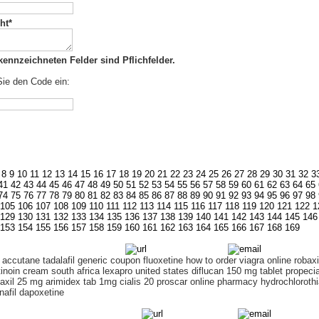
ht*
kennzeichneten Felder sind Pflichfelder.
Sie den Code ein:
8
9
10
11
12
13
14
15
16
17
18
19
20
21
22
23
24
25
26
27
28
29
30
31
32
3
41
42
43
44
45
46
47
48
49
50
51
52
53
54
55
56
57
58
59
60
61
62
63
64
65
74
75
76
77
78
79
80
81
82
83
84
85
86
87
88
89
90
91
92
93
94
95
96
97
98
105
106
107
108
109
110
111
112
113
114
115
116
117
118
119
120
121
122
1
129
130
131
132
133
134
135
136
137
138
139
140
141
142
143
144
145
146
153
154
155
156
157
158
159
160
161
162
163
164
165
166
167
168
169
accutane tadalafil generic coupon fluoxetine how to order viagra online robaxin
tinoin cream south africa lexapro united states diflucan 150 mg tablet propeci
xil 25 mg arimidex tab 1mg cialis 20 proscar online pharmacy hydrochlorothi
nafil dapoxetine