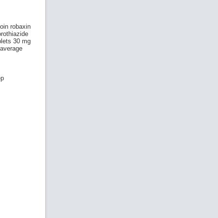
oin robaxin
rothiazide
blets 30 mg
r average
ep