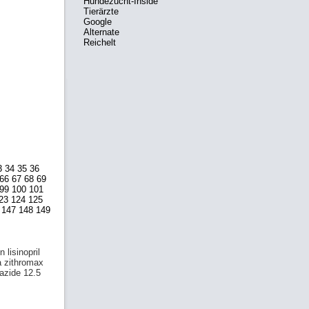
Hundezucht-Inside
Tierärzte
Google
Alternate
Reichelt
3
34
35
36
66
67
68
69
99
100
101
23
124
125
147
148
149
 lisinopril
a zithromax
azide 12.5