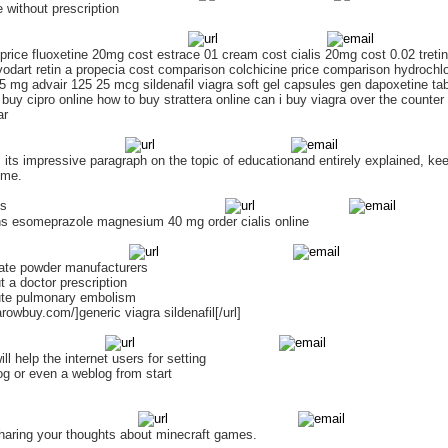
 without prescription
 price fluoxetine 20mg cost estrace 01 cream cost cialis 20mg cost 0.02 tretin
odart retin a propecia cost comparison colchicine price comparison hydrochlo
5 mg advair 125 25 mcg sildenafil viagra soft gel capsules gen dapoxetine ta
a buy cipro online how to buy strattera online can i buy viagra over the counte
ar
, its impressive paragraph on the topic of educationand entirely explained, ke
time.
ds
ns esomeprazole magnesium 40 mg order cialis online
trate powder manufacturers
t a doctor prescription
cute pulmonary embolism
iarowbuy.com/]generic viagra sildenafil[/url]
ill help the internet users for setting
g or even a weblog from start
haring your thoughts about minecraft games.