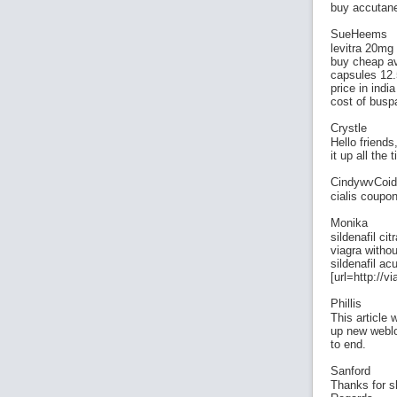
buy accutane
SueHeems
levitra 20mg
buy cheap av
capsules 12.
price in indi
cost of busp
Crystle
Hello friends
it up all the 
CindywvCoi
cialis coupo
Monika
sildenafil ci
viagra withou
sildenafil a
[url=http://v
Phillis
This article w
up new weblo
to end.
Sanford
Thanks for s