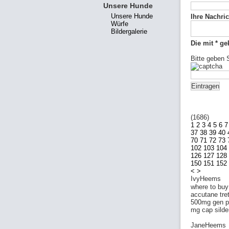
Unsere Hunde
Unsere Hunde
Ihre Nachric
Würfe
Bildergalerie
Die mit * ge
Bitte geben 
(1686)
1
2
3
4
5
6
7
37
38
39
40
70
71
72
73
102
103
104
126
127
128
150
151
152
<
>
IvyHeems
where to buy 
accutane tre
500mg gen pa
mg cap silde
JaneHeems